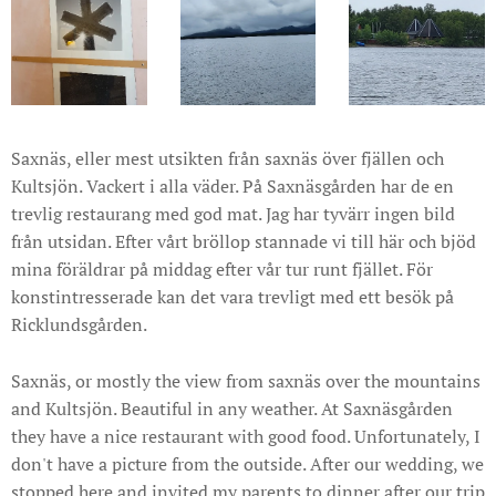
Saxnäs, eller mest utsikten från saxnäs över fjällen och
Kultsjön. Vackert i alla väder. På Saxnäsgården har de en
trevlig restaurang med god mat. Jag har tyvärr ingen bild
från utsidan. Efter vårt bröllop stannade vi till här och bjöd
mina föräldrar på middag efter vår tur runt fjället. För
konstintresserade kan det vara trevligt med ett besök på
Ricklundsgården.
Saxnäs, or mostly the view from saxnäs over the mountains
and Kultsjön. Beautiful in any weather. At Saxnäsgården
they have a nice restaurant with good food. Unfortunately, I
don't have a picture from the outside. After our wedding, we
stopped here and invited my parents to dinner after our trip